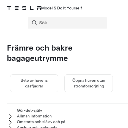
Model S Do It Yourself
Främre och bakre
bagageutrymme
Byte av huvens
Öppna huven utan
gasfjädrar
strömförsörjning
Gör-det-själv
Allmän information
Omstarta och slå av och på
Ansluta och parkoppla