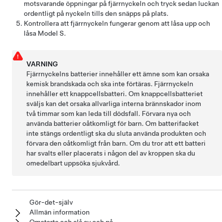
motsvarande öppningar på fjärrnyckeln och tryck sedan luckan
ordentligt på nyckeln tills den snäpps på plats.
Kontrollera att fjärrnyckeln fungerar genom att låsa upp och
låsa
Model S
.
VARNING
Fjärrnyckelns batterier innehåller ett ämne som kan orsaka
kemisk brandskada och ska inte förtäras. Fjärrnyckeln
innehåller ett knappcellsbatteri. Om knappcellsbatteriet
sväljs kan det orsaka allvarliga interna brännskador inom
två timmar som kan leda till dödsfall. Förvara nya och
använda batterier oåtkomligt för barn. Om batterifacket
inte stängs ordentligt ska du sluta använda produkten och
förvara den oåtkomligt från barn. Om du tror att ett batteri
har svalts eller placerats i någon del av kroppen ska du
omedelbart uppsöka sjukvård.
Gör-det-själv
Allmän information