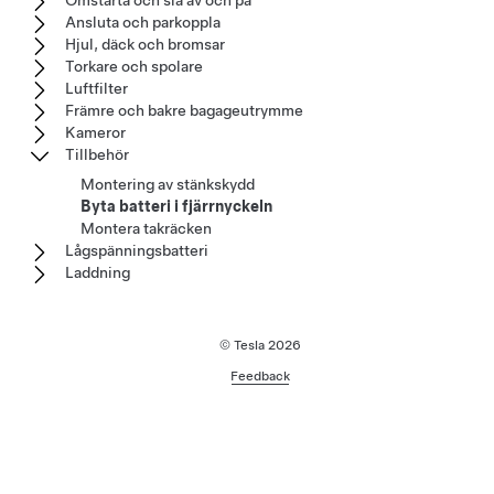
Omstarta och slå av och på
Ansluta och parkoppla
Hjul, däck och bromsar
Torkare och spolare
Luftfilter
Främre och bakre bagageutrymme
Kameror
Tillbehör
Montering av stänkskydd
Byta batteri i fjärrnyckeln
Montera takräcken
Lågspänningsbatteri
Laddning
© Tesla
2026
Feedback