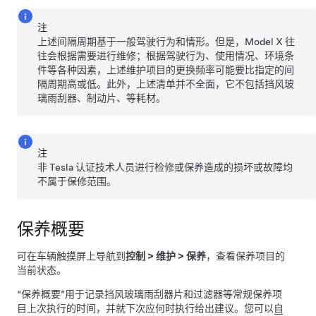
注
上述间隔周期基于一般驾驶行为和情形。但是，
Model X
往
往会根据需要进行维修；根据驾驶行为、使用情况、环境条
件等各种因素，上述维护项目的更换频率可能要比指定的间
隔周期高或低。此外，上述清单并不全面，它不包括挡风玻
璃雨刮器、制动片、等耗材。
注
非 Tesla 认证技术人员进行检修或保养造成的损坏或故障均
不属于保修范围。
保养概要
可在车辆触摸屏上导航到
控制
>
维护
>
保养
，查看保养项目的
当前状态。
“保养概要”用于记录挡风玻璃雨刮器片和过滤器等常规保养项
目上次执行的时间，并就下次应何时执行给出建议。您可以
自