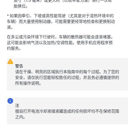
英寸（1.5 毫米）
或更大时（以较早者为准）进行一次轮
胎换位。
* 如果因牵引、下坡或高性能驾驶（尤其是对于湿热环境中的
车辆）而大量使用制动器，可能需要更经常地检查和更换制动
液。
在多尘或污染环境下行驶时，车辆的散热器可能会逐渐堵塞。
这可能会影响气流以及加热/空调性能。
使用手机应用程序预
约服务。
警告
请在干燥、明亮的区域执行本指南中的每个过程。为了您的
安全，请仅执行您能轻松胜任的过程，并且务必遵循提供的
所有操作说明。
注
擅自打开电池冷却液储液罐造成的任何损坏均不在保修范围
之内。