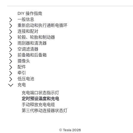
DIY 操作指南
一般信息
重新启动和执行通断电循环
连接和配对
轮毂、轮胎和制动器
雨刮器和清洗器
空调滤清器
前备箱和后备箱
摄像头
配件
牵引
低压电池
充电
充电端口状态指示灯
定时预设温度和充电
手动释放充电电缆
第三代移动连接器状态灯
© Tesla
2026