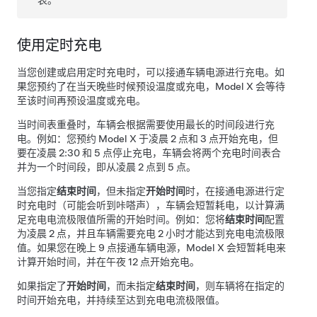
表。
使用定时充电
当您创建或启用定时充电时，可以接通车辆电源进行充电。如
果您预约了在当天晚些时候预设温度或充电，
Model X
会等待
至该时间再预设温度或充电。
当时间表重叠时，车辆会根据需要使用最长的时间段进行充
电。例如：您预约
Model X
于凌晨 2 点和 3 点开始充电，但
要在凌晨 2:30 和 5 点停止充电，车辆会将两个充电时间表合
并为一个时间段，即从凌晨 2 点到 5 点。
当您指定
结束时间
，但未指定
开始时间
时，在接通电源进行定
时充电时（可能会听到咔嗒声），车辆会短暂耗电，以计算满
足充电电流极限值所需的开始时间。例如：您将
结束时间
配置
为凌晨 2 点，并且车辆需要充电 2 小时才能达到充电电流极限
值。如果您在晚上 9 点接通车辆电源，
Model X
会短暂耗电来
计算开始时间，并在午夜 12 点开始充电。
如果指定了
开始时间
，而未指定
结束时间
，则车辆将在指定的
时间开始充电，并持续至达到充电电流极限值。