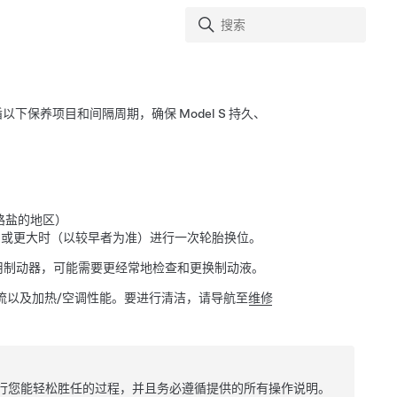
遵循以下保养项目和间隔周期，确保
Model S
持久、
用路盐的地区）
）
或更大时（以较早者为准）进行一次轮胎换位。
用制动器，可能需要更经常地检查和更换制动液。
流以及加热/空调性能。
要进行清洁，请导航至
维修
行您能轻松胜任的过程，并且务必遵循提供的所有操作说明。