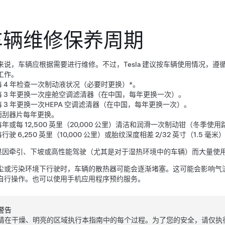
车辆维修保养周期
来说，车辆应根据需要进行维修。不过，Tesla 建议按车辆使用情况，
工作。
每 4 年检查一次制动液状况（必要时更换）*。
每 3 年更换一次座舱空调滤清器（在中国，每年更换一次）。
每 3 年更换一次HEPA 空调滤清器（在中国，每年更换一次）。
雨刮器片每年更换。
每年或每 12,500 英里（20,000 公里）清洁和润滑一次制动钳（冬季使
每行驶
6,250 英里（10,000 公里）
或胎纹深度相差
2/32 英寸（1.5 毫米
如果因牵引、下坡或高性能驾驶（尤其是对于湿热环境中的车辆）而大量使
尘或污染环境下行驶时，车辆的散热器可能会逐渐堵塞。这可能会影响气
自行操作。也可以使用手机应用程序预约服务。
警告
请在干燥、明亮的区域执行本指南中的每个过程。为了您的安全，请仅执