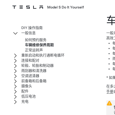
Model S Do It Yourself
DIY 操作指南
一般信息
一般
高效
如何预约服务
车辆维修保养周期
正常运转声
重新启动和执行通断电循环
连接和配对
轮毂、轮胎和制动器
雨刮器和清洗器
空调滤清器
* 
前备箱和后备箱
摄像头
在多
配件
手册
低压电池
充电