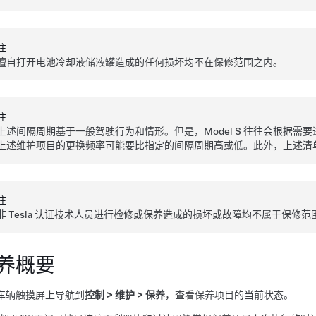
注
擅自打开电池冷却液储液罐造成的任何损坏均不在保修范围之内。
注
上述间隔周期基于一般驾驶行为和情形。但是，
Model S
往往会根据需要
上述维护项目的更换频率可能要比指定的间隔周期高或低。此外，上述清
注
非 Tesla 认证技术人员进行检修或保养造成的损坏或故障均不属于保修范
养概要
车辆触摸屏上导航到
控制
>
维护
>
保养
，查看保养项目的当前状态。