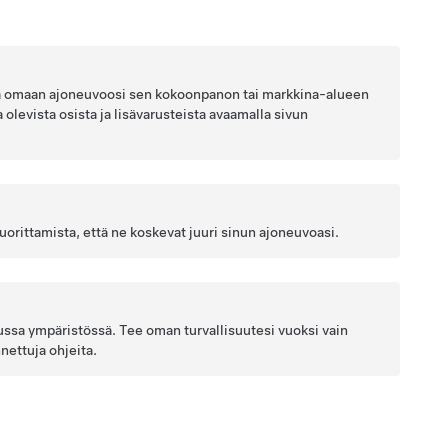
villa omaan ajoneuvoosi sen kokoonpanon tai markkina-alueen
 olevista osista ja lisävarusteista avaamalla sivun
orittamista, että ne koskevat juuri sinun ajoneuvoasi.
tussa ympäristössä. Tee oman turvallisuutesi vuoksi vain
nnettuja ohjeita.