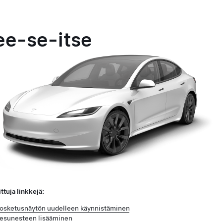
ee-se-itse
ttuja linkkejä:
osketusnäytön uudelleen käynnistäminen
esunesteen lisääminen