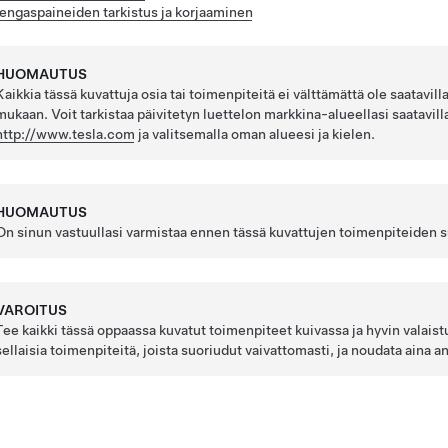
engaspaineiden tarkistus ja korjaaminen
HUOMAUTUS
Kaikkia tässä kuvattuja osia tai toimenpiteitä ei välttämättä ole saata
mukaan. Voit tarkistaa päivitetyn luettelon markkina-alueellasi saatavilla
http://www.tesla.com
ja valitsemalla oman alueesi ja kielen.
HUOMAUTUS
On sinun vastuullasi varmistaa ennen tässä kuvattujen toimenpiteiden su
VAROITUS
Tee kaikki tässä oppaassa kuvatut toimenpiteet kuivassa ja hyvin valais
sellaisia toimenpiteitä, joista suoriudut vaivattomasti, ja noudata aina a