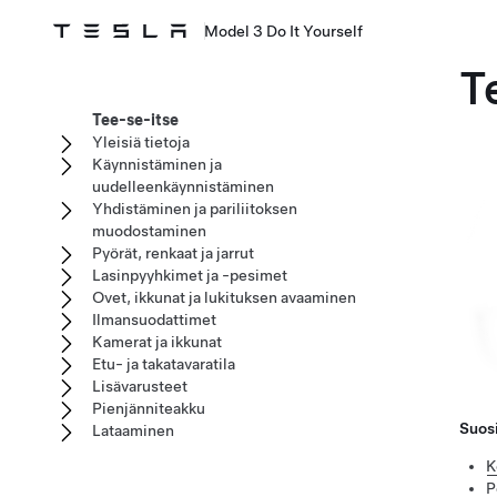
Model 3 Do It Yourself
T
Tee-se-itse
Yleisiä tietoja
Käynnistäminen ja
uudelleenkäynnistäminen
Yhdistäminen ja pariliitoksen
muodostaminen
Pyörät, renkaat ja jarrut
Lasinpyyhkimet ja -pesimet
Ovet, ikkunat ja lukituksen avaaminen
Ilmansuodattimet
Kamerat ja ikkunat
Etu- ja takatavaratila
Lisävarusteet
Pienjänniteakku
Suosi
Lataaminen
K
P