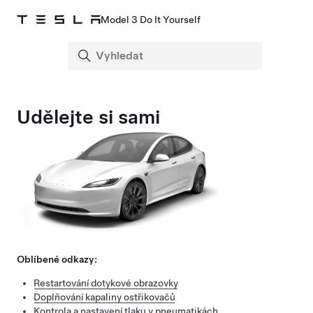
Model 3 Do It Yourself
Udělejte si sami
Oblíbené odkazy:
Restartování dotykové obrazovky
Doplňování kapaliny ostřikovačů
Kontrola a nastavení tlaku v pneumatikách